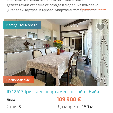
девететажна строяща се сграда в модерния комплекс
Научете повече
„Скарабей Тортуга“ в Бургас. Апартаментът е разполо...
Изглед към морето
32
Препоръчваме
ID 12617
Тристаен апартамент в Пайнс Бийч
109 900 €
Бяла
Стаи:
3
До морето:
150 м.