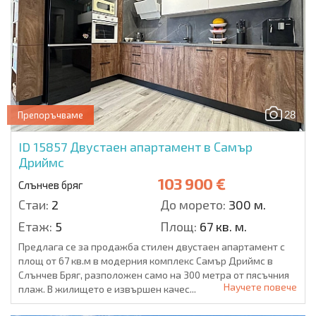
28
Препоръчваме
ID 15857
Двустаен апартамент в Самър
Дриймс
103 900 €
Слънчев бряг
Стаи:
2
До морето:
300 м.
Етаж:
5
Площ:
67 кв. м.
Предлага се за продажба стилен двустаен апартамент с
площ от 67 кв.м в модерния комплекс Самър Дриймс в
Слънчев Бряг, разположен само на 300 метра от пясъчния
Научете повече
плаж. В жилището е извършен качес...