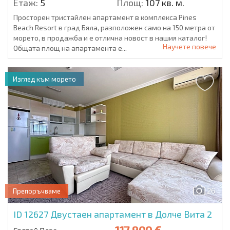
Етаж:
5
Площ:
107 кв. м.
Просторен тристайлен апартамент в комплекса Pines
Beach Resort в град Бяла, разположен само на 150 метра от
морето, в продажба и е отлична новост в нашия каталог!
Научете повече
Общата площ на апартамента е...
Изглед към морето
26
Препоръчваме
ID 12627
Двустаен апартамент в Долче Вита 2
117 900 €