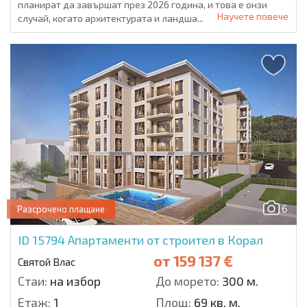
планират да завършат през 2026 година, и това е онзи
Научете повече
случай, когато архитектурата и ландша...
6
Разсрочено плащане
ID 15794
Апартаменти от строител в Корал
от
159 137 €
Святой Влас
Стаи:
на избор
До морето:
300 м.
Етаж:
1
Площ:
69 кв. м.