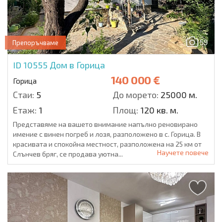
59
Препоръчваме
ID 10555
Дом в Горица
140 000 €
Горица
Стаи:
5
До морето:
25000 м.
Етаж:
1
Площ:
120 кв. м.
Представяме на вашето внимание напълно реновирано
имение с винен погреб и лозя, разположено в с. Горица. В
красивата и спокойна местност, разположена на 25 км от
Научете повече
Слънчев бряг, се продава уютна...