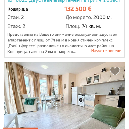
132 500 €
Кошарица
Стаи:
2
До морето:
2000 м.
Етаж:
2
Площ:
74 кв. м.
Представяме на Вашето внимание ексклузивен двустаен
апартамент с площ от 74 кв.м в новия стилен комплекс
„Грийн Форест“, разположен в екологично чист район на
Научете повече
Кошарица, само на 2 км от морето....