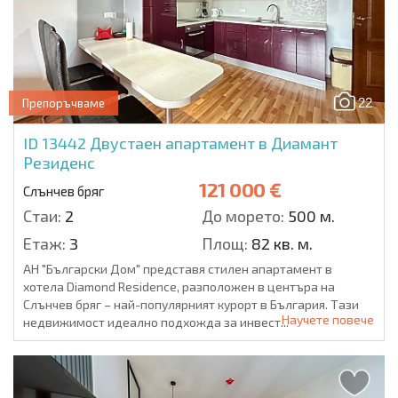
22
Препоръчваме
ID 13442
Двустаен апартамент в Диамант
Резиденс
121 000 €
Слънчев бряг
Стаи:
2
До морето:
500 м.
Етаж:
3
Площ:
82 кв. м.
АН "Български Дом" представя стилен апартамент в
хотела Diamond Residence, разположен в центъра на
Слънчев бряг – най-популярният курорт в България. Тази
Научете повече
недвижимост идеално подхожда за инвест...