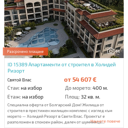
44
Разсрочено плащане
ID 15389
Апартаменти от строител в Холидей
Ризорт
от
54 607 €
Святой Влас
Стаи:
на избор
До морето:
400 м.
Етаж:
на избор
Площ:
32 кв. м.
Специална оферта от Болгарский Дом! Жилища от
строител в престижен жилищен комплекс с изглед към
морето — Холидей Резорт в Свети Влас. Проектът е
Научете повече
разположен в спокоен район, далеч от шумния це...