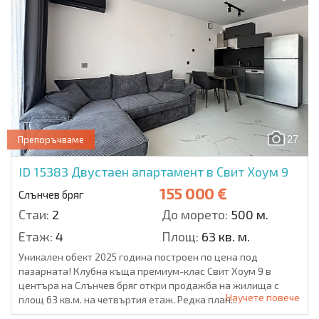
27
Препоръчваме
ID 15383
Двустаен апартамент в Свит Хоум 9
155 000 €
Слънчев бряг
Стаи:
2
До морето:
500 м.
Етаж:
4
Площ:
63 кв. м.
Уникален обект 2025 година построен по цена под
пазарната! Клубна къща премиум-клас Свит Хоум 9 в
центъра на Слънчев бряг откри продажба на жилища с
Научете повече
площ 63 кв.м. на четвъртия етаж. Редка план...