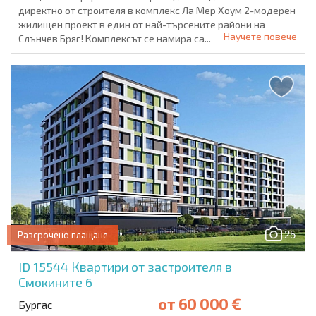
директно от строителя в комплекс Ла Мер Хоум 2-модерен
жилищен проект в един от най-търсените райони на
Научете повече
Слънчев Бряг! Комплексът се намира са...
25
Разсрочено плащане
ID 15544
Квартири от застроителя в
Смокините 6
от
60 000 €
Бургас