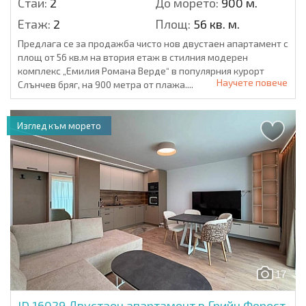
Стаи:
2
До морето:
900 м.
Етаж:
2
Площ:
56 кв. м.
Предлага се за продажба чисто нов двустаен апартамент с
площ от 56 кв.м на втория етаж в стилния модерен
комплекс „Емилия Романа Верде“ в популярния курорт
Научете повече
Слънчев бряг, на 900 метра от плажа....
Изглед към морето
17
ID 16029
Двустаен апартамент в Грийн Форест