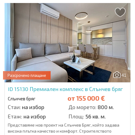
41
Разсрочено плащане
ID 15130
Премиален комплекс в Слънчев бряг
от
155 000 €
Слънчев бряг
Стаи:
на избор
До морето:
800 м.
Етаж:
на избор
Площ:
56 кв. м.
Представяме нов проект на Слънчев Бряг, който задава
висока плътка качество и комфорт. Строителството