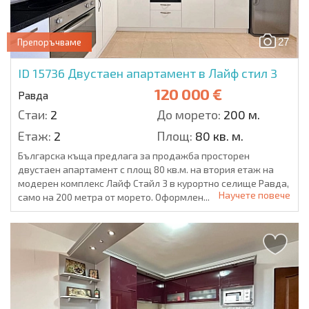
27
Препоръчваме
ID 15736
Двустаен апартамент в Лайф стил 3
120 000 €
Равда
Стаи:
2
До морето:
200 м.
Етаж:
2
Площ:
80 кв. м.
Българска къща предлага за продажба просторен
двустаен апартамент с площ 80 кв.м. на втория етаж на
модерен комплекс Лайф Стайл 3 в курортно селище Равда,
Научете повече
само на 200 метра от морето. Оформлен...