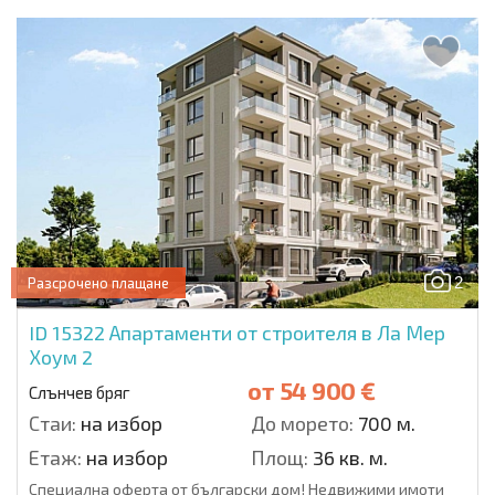
2
Разсрочено плащане
ID 15322
Апартаменти от строителя в Ла Мер
Хоум 2
от
54 900 €
Слънчев бряг
Стаи:
на избор
До морето:
700 м.
Етаж:
на избор
Площ:
36 кв. м.
Специална оферта от български дом! Недвижими имоти