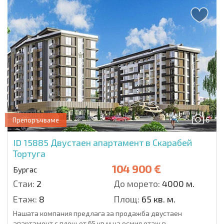
6
Препоръчваме
ID 15885
Двустаен апартамент в Скарабей
Тортуга
104 900 €
Бургас
Стаи:
2
До морето:
4000 м.
Етаж:
8
Площ:
65 кв. м.
Нашата компания предлага за продажба двустаен
апартамент с площ от 65 кв.м на осмия етаж в