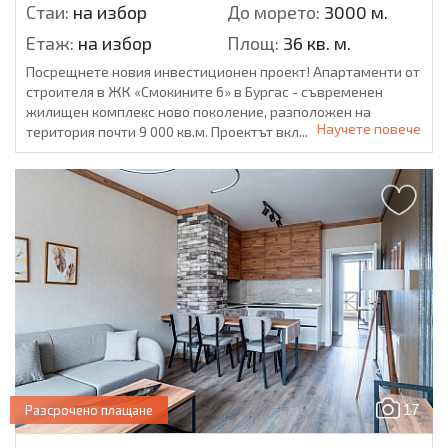
Стаи:
на избор
До морето:
3000 м.
Етаж:
на избор
Площ:
36 кв. м.
Посрещнете новия инвестиционен проект! Апартаменти от
строителя в ЖК «Смокините 6» в Бургас - съвременен
жилищен комплекс ново поколение, разположен на
Научете повече
територия почти 9 000 кв.м. Проектът вкл...
17
Разсрочено плащане