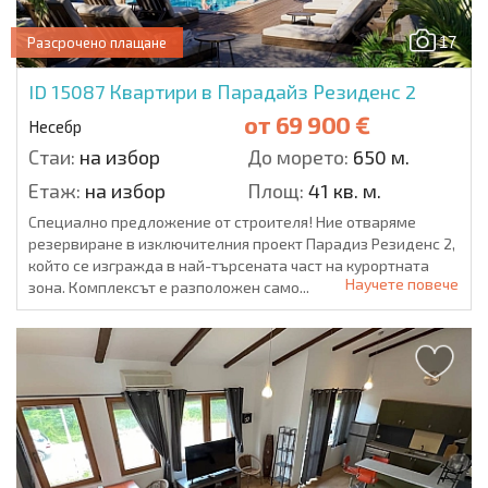
17
Разсрочено плащане
ID 15087
Квартири в Парадайз Резиденс 2
от
69 900 €
Несебр
Стаи:
на избор
До морето:
650 м.
Етаж:
на избор
Площ:
41 кв. м.
Специално предложение от строителя! Ние отваряме
резервиране в изключителния проект Парадиз Резиденс 2,
който се изгражда в най-търсената част на курортната
Научете повече
зона. Комплексът е разположен само...