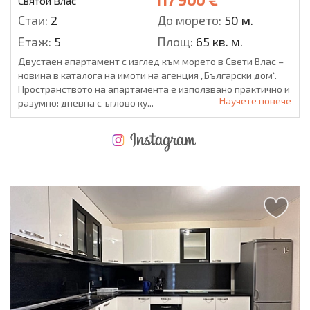
Святой Влас
Стаи:
2
До морето:
50 м.
Етаж:
5
Площ:
65 кв. м.
Двустаен апартамент с изглед към морето в Свети Влас –
новина в каталога на имоти на агенция „Български дом“.
Пространството на апартамента е използвано практично и
Научете повече
разумно: дневна с ъглово ку...
НОВАЯ МАСШТАБНАЯ ПОЛЕТНАЯ ПРОГРАММА
РАЗХОДИ ПРИ ПОКУПКАТА
ЕЖЕГОДНЫЕ РАСХОДЫ НА СОДЕРЖАНИЕ