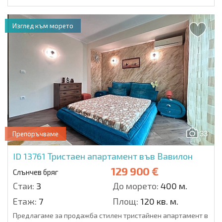
Изглед към морето
33
Препоръчваме
ID 13761
Тристаен апартамент във Вавилон
129 900 €
Слънчев бряг
Стаи:
3
До морето:
400 м.
Етаж:
7
Площ:
120 кв. м.
Предлагаме за продажба стилен тристайнен апартамент в