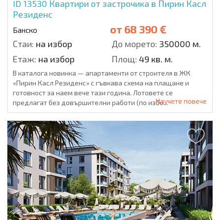
ID 13530
Квартири от застрочика в Пирин Касл
Резиденс
от
68 390 €
Банско
Стаи:
на избор
До морето:
350000 м.
Етаж:
на избор
Площ:
49 кв. м.
В каталога новинка — апартаменти от строителя в ЖК
«Пирин Касл Резиденс» с гъвкава схема на плащане и
готовност за наем вече тази година. Лотовете се
Научете повече
предлагат без довършителни работи (по избо...