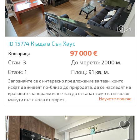
24
ID 15774
Къща в Сън Хаус
97 000 €
Кошарица
Стаи:
3
До морето:
2000 м.
Етаж:
1
Площ:
91 кв. м.
Запознайте се с интересно предложение за тези, които
искат да живеят по-близо до природата, да се насладят на
красивите панорами и все пак да останат само на няколко
Научете повече
минути път с кола от морет...