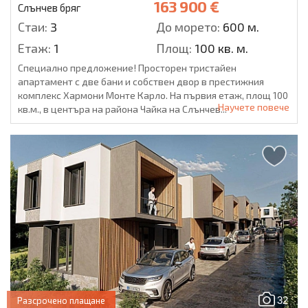
163 900 €
Слънчев бряг
Стаи:
3
До морето:
600 м.
Етаж:
1
Площ:
100 кв. м.
Специално предложение! Просторен тристайен
апартамент с две бани и собствен двор в престижния
комплекс Хармони Монте Карло. На първия етаж, площ 100
Научете повече
кв.м., в центъра на района Чайка на Слънчев...
32
Разсрочено плащане