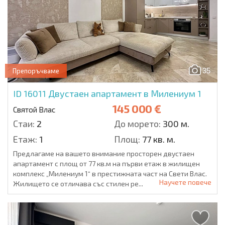
35
Препоръчваме
ID 16011
Двустаен апартамент в Милениум 1
145 000 €
Святой Влас
Стаи:
2
До морето:
300 м.
Етаж:
1
Площ:
77 кв. м.
Предлагаме на вашето внимание просторен двустаен
апартамент с площ от 77 кв.м на първи етаж в жилищен
комплекс „Милениум 1“ в престижната част на Свети Влас.
Научете повече
Жилището се отличава със стилен ре...