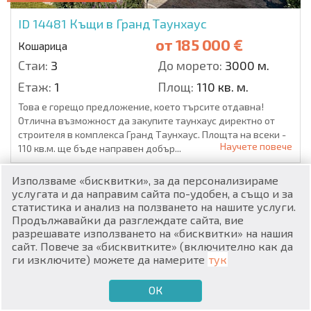
ID 14481
Къщи в Гранд Таунхаус
от
185 000 €
Кошарица
Стаи:
3
До морето:
3000 м.
Етаж:
1
Площ:
110 кв. м.
RU
Това е горещо предложение, което търсите отдавна!
Отлична възможност да закупите таунхаус директно от
€
EN
строителя в комплекса Гранд Таунхаус. Площта на всеки -
Научете повече
110 кв.м. ще бъде направен добър...
$
UA
Използваме «бисквитки», за да персонализираме
₽
PL
услугата и да направим сайта по-удобен, а също и за
статистика и анализ на ползването на нашите услуги.
Продължавайки да разглеждате сайта, вие
₴
DE
разрешавате използването на «бисквитки» на нашия
сайт. Повече за «бисквитките» (включително как да
zł
BG
ги изключите) можете да намерите
тук
ОК
€
ИСКАМ ДА ПРОДАМ
ИСКАМ ДА КУПЯ
BG