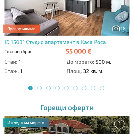
18
Препоръчваме
ID 15031
Студио апартамент в Каса Роса
55 000 €
Слънчев бряг
Стаи:
1
До морето:
500 м.
Етаж:
1
Площ:
32 кв. м.
1
2
3
4
5
6
7
8
9
Горещи оферти
Изглед към морето