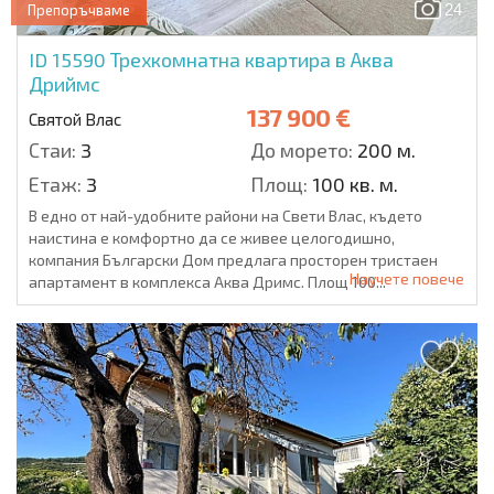
24
Препоръчваме
ID 15590
Трехкомнатна квартира в Аква
Дриймс
137 900 €
Святой Влас
Стаи:
3
До морето:
200 м.
Етаж:
3
Площ:
100 кв. м.
В едно от най-удобните райони на Свети Влас, където
наистина е комфортно да се живее целогодишно,
компания Български Дом предлага просторен тристаен
Научете повече
апартамент в комплекса Аква Дримс. Площ 100...