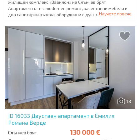
жилищен комплекс «Вавилон» на Слънчев бряг.
Апартаментът е с modernen ремонт, качествени мебели и
Научете повече
два санитарни възела, оборудвани с душ к...
13
ID 16033
Двустаен апартамент в Емилия
Романа Верде
130 000 €
Слънчев бряг