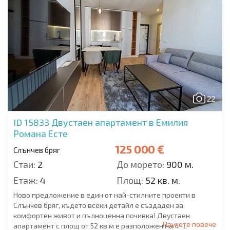
22
ID 15833
Двустаен апартамент в Емилия
Романа Есте
125 000 €
Слънчев бряг
Стаи:
2
До морето:
900 м.
Етаж:
4
Площ:
52 кв. м.
Ново предложение в един от най-стилните проекти в
Слънчев бряг, където всеки детайл е създаден за
комфортен живот и пълноценна почивка! Двустаен
Научете повече
апартамент с площ от 52 кв.м е разположен на 4-...