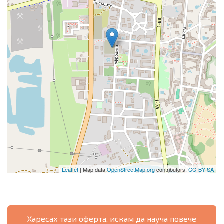
Leaflet
| Map data
OpenStreetMap.org
contributors,
CC-BY-SA
Харесах тази оферта, искам да науча повече