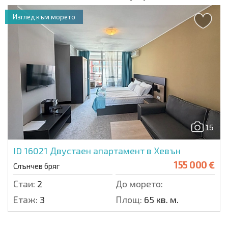
Изглед към морето
15
ID 16021
Двустаен апартамент в Хевън
155 000 €
Слънчев бряг
Стаи:
2
До морето:
Етаж:
3
Площ:
65 кв. м.