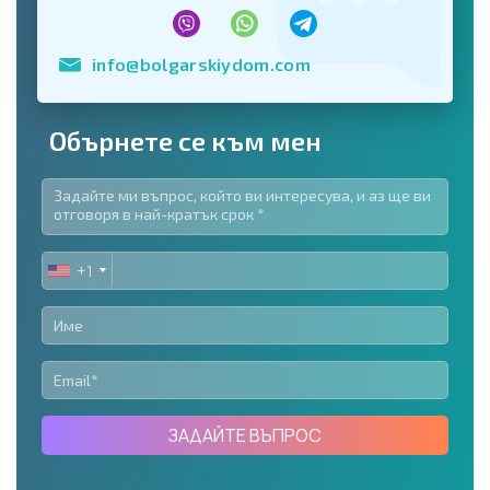
info@bolgarskiydom.com
Обърнете се към мен
+1
UNITED
STATES
+1
ЗАДАЙТЕ ВЪПРОС