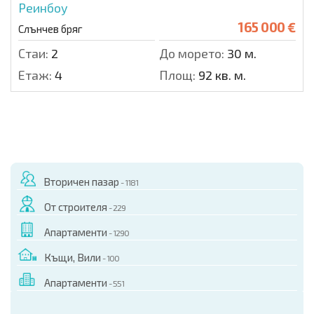
Реинбоу
165 000 €
Слънчев бряг
Стаи:
2
До морето:
30 м.
Етаж:
4
Площ:
92 кв. м.
Вторичен пазар
- 1181
От строителя
- 229
Апартаменти
- 1290
Къщи, Вили
- 100
Апартаменти
- 551