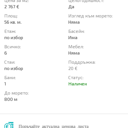
Цена за м2:
Целогодишност:
2 767 €
Да
Площ:
Изглед към морето:
56 кв. м.
Няма
Етаж:
Басейн:
по избор
Има
Всичко:
Мебел:
6
Няма
Стаи:
Поддръжка:
по избор
20 €
Бани:
Статус:
1
Наличен
До морето:
800 м
Поръчайте актуална ценова листа