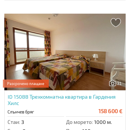
31
Разсрочено плащане
ID 15088
Трехкомнатна квартира в Гардения
Хилс
158 600 €
Слънчев бряг
Стаи:
3
До морето:
1000 м.