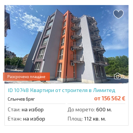
9
Разсрочено плащане
ID 10748
Квартири от строителя в Лимитед
от
156 562 €
Слънчев бряг
Стаи:
на избор
До морето:
600 м.
Етаж:
на избор
Площ:
112 кв. м.