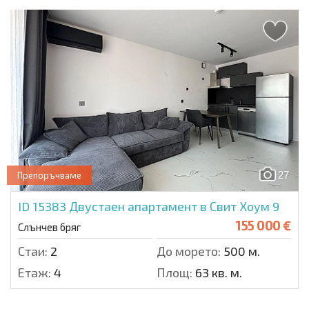
27
Препоръчваме
ID 15383
Двустаен апартамент в Свит Хоум 9
155 000 €
Слънчев бряг
Стаи:
2
До морето:
500 м.
Етаж:
4
Площ:
63 кв. м.