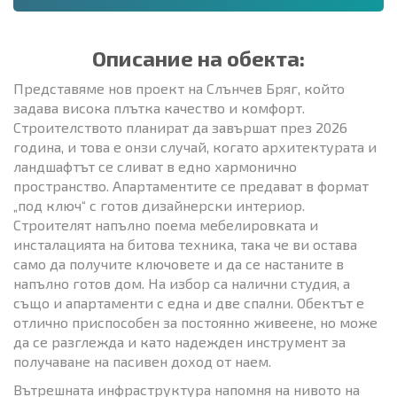
Описание на обекта:
Представяме нов проект на Слънчев Бряг, който
задава висока плътка качество и комфорт.
Строителството планират да завършат през 2026
година, и това е онзи случай, когато архитектурата и
ландшафтът се сливат в едно хармонично
пространство. Апартаментите се предават в формат
„под ключ“ с готов дизайнерски интериор.
Строителят напълно поема мебелировката и
инсталацията на битова техника, така че ви остава
само да получите ключовете и да се настаните в
напълно готов дом. На избор са налични студия, а
също и апартаменти с една и две спални. Обектът е
отлично приспособен за постоянно живеене, но може
да се разглежда и като надежден инструмент за
получаване на пасивен доход от наем.
Вътрешната инфраструктура напомня на нивото на