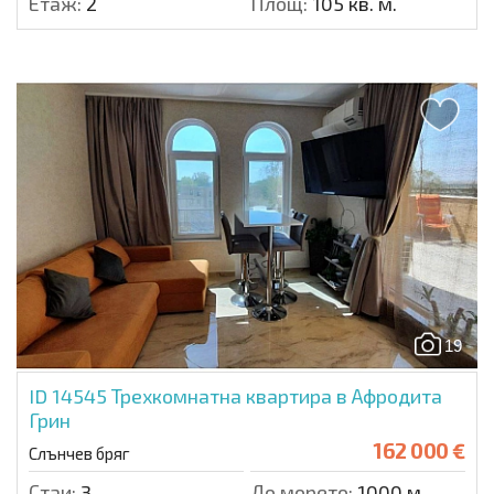
Етаж:
2
Площ:
105 кв. м.
19
ID 14545
Трехкомнатна квартира в Афродита
Грин
162 000 €
Слънчев бряг
Стаи:
3
До морето:
1000 м.