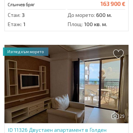
163 900 €
Слънчев бряг
Стаи:
3
До морето:
600 м.
Етаж:
1
Площ:
100 кв. м.
Изглед към морето
29
ID 11326
Двустаен апартамент в Голден