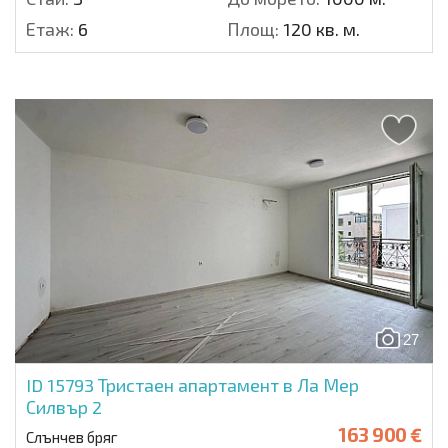
Етаж:
6
Площ:
120 кв. м.
27
ID 15793
Тристаен апартамент в Ла Мер
Силвър 2
163 900 €
Слънчев бряг