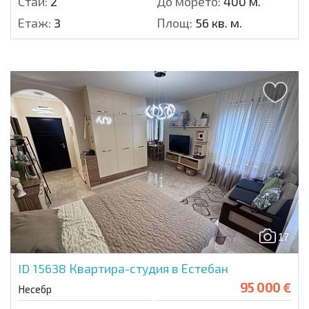
Стаи:
2
До морето:
400 м.
Етаж:
3
Площ:
56 кв. м.
17
ID 15638
Квартира-студия в Естебан
95 000 €
Несебр