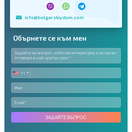
info@bolgarskiydom.com
Обърнете се към мен
+1
UNITED
STATES
+1
ЗАДАЙТЕ ВЪПРОС