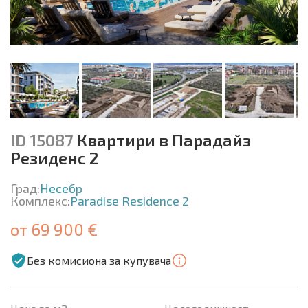
ID 15087
Квартири в Парадайз
Резиденс 2
Град:
Несебр
Комплекс:
Paradise Residence 2
от 69 900 €
Без комисиона за купувача