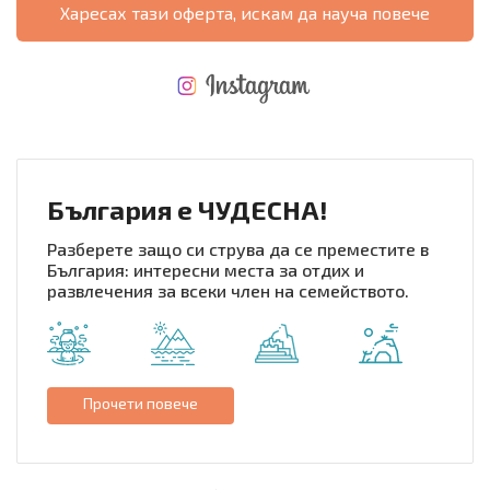
Харесах тази оферта, искам да науча повече
НОВАЯ МАСШТАБНАЯ ПОЛЕТНАЯ ПРОГРАММА
РАЗХОДИ ПРИ ПОКУПКАТА
ЕЖЕГОДНЫЕ РАСХОДЫ НА СОДЕРЖАНИЕ
България е ЧУДЕСНА!
Разберете защо си струва да се преместите в
България: интересни места за отдих и
развлечения за всеки член на семейството.
Прочети повече