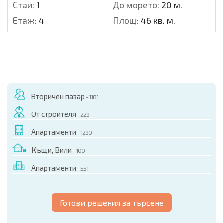
Стаи:
1
До морето:
20 м.
Етаж:
4
Площ:
46 кв. м.
Вторичен пазар
- 1181
От строителя
- 229
Апартаменти
- 1290
Къщи, Вили
- 100
Апартаменти
- 551
Готови решения за търсене