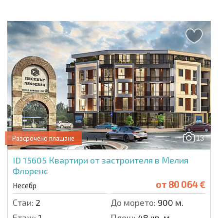
13
Разсрочено плащане
ID 15605
Квартири от застроителя в Мелия
Флоренс
от
80 064 €
Несебр
Стаи:
2
До морето:
900 м.
Етаж:
1
Площ:
48 кв. м.