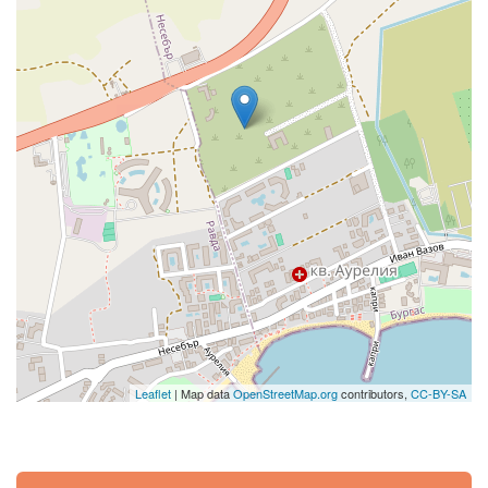
Leaflet
| Map data
OpenStreetMap.org
contributors,
CC-BY-SA