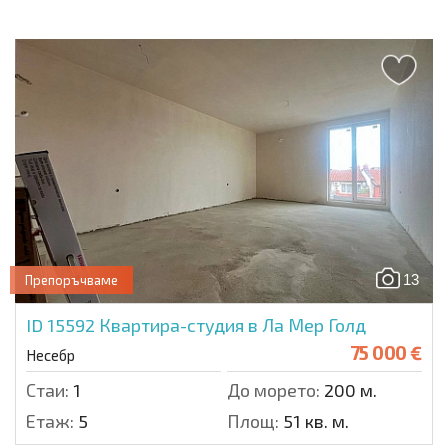
13
Препоръчваме
ID 15592
Квартира-студия в Ла Мер Голд
75 000 €
Несебр
Стаи:
1
До морето:
200 м.
Етаж:
5
Площ:
51 кв. м.