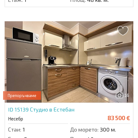
16
Препоръчваме
ID 15139
Студио в Естебан
83 500 €
Несебр
Стаи:
1
До морето:
300 м.