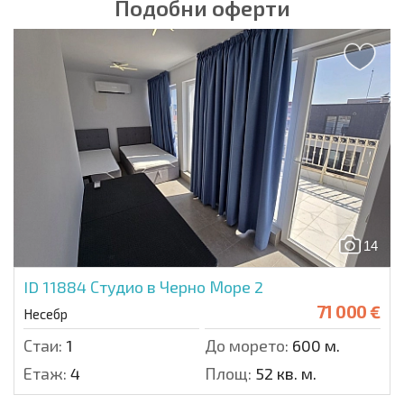
Подобни оферти
14
ID 11884
Студио в Черно Море 2
71 000 €
Несебр
Стаи:
1
До морето:
600 м.
Етаж:
4
Площ:
52 кв. м.