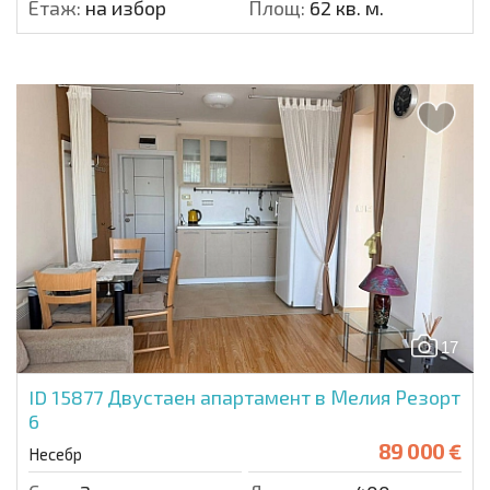
Етаж:
на избор
Площ:
62 кв. м.
17
ID 15877
Двустаен апартамент в Мелия Резорт
6
89 000 €
Несебр