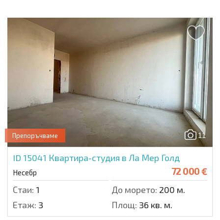
11
Препоръчваме
ID 15041
Квартира-студия в Ла Мер Голд
72 000 €
Несебр
Стаи:
1
До морето:
200 м.
Етаж:
3
Площ:
36 кв. м.