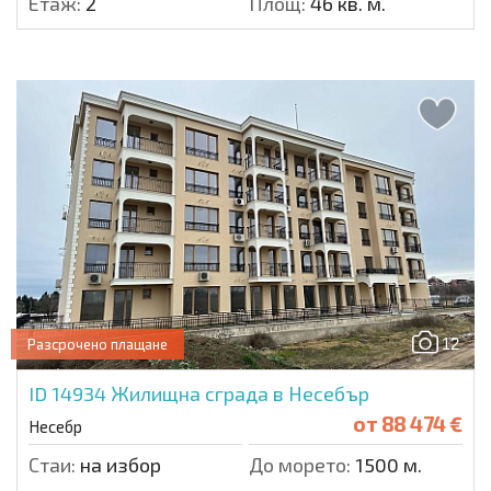
Етаж:
2
Площ:
46 кв. м.
12
Разсрочено плащане
ID 14934
Жилищна сграда в Несебър
от
88 474 €
Несебр
Стаи:
на избор
До морето:
1500 м.