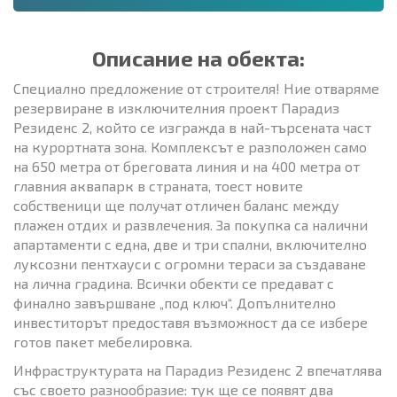
Описание на обекта:
Специално предложение от строителя! Ние отваряме
резервиране в изключителния проект Парадиз
Резиденс 2, който се изгражда в най-търсената част
на курортната зона. Комплексът е разположен само
на 650 метра от бреговата линия и на 400 метра от
главния аквапарк в страната, тоест новите
собственици ще получат отличен баланс между
плажен отдих и развлечения. За покупка са налични
апартаменти с една, две и три спални, включително
луксозни пентхауси с огромни тераси за създаване
на лична градина. Всички обекти се предават с
финално завършване „под ключ“. Допълнително
инвеститорът предоставя възможност да се избере
готов пакет мебелировка.
Инфраструктурата на Парадиз Резиденс 2 впечатлява
със своето разнообразие: тук ще се появят два