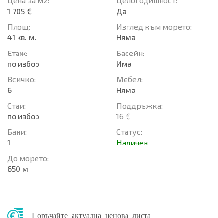
Цена за м2:
Целогодишност:
1 705 €
Да
Площ:
Изглед към морето:
41 кв. м.
Няма
Етаж:
Басейн:
по избор
Има
Всичко:
Мебел:
6
Няма
Стаи:
Поддръжка:
по избор
16 €
Бани:
Статус:
1
Наличен
До морето:
650 м
Поръчайте актуална ценова листа